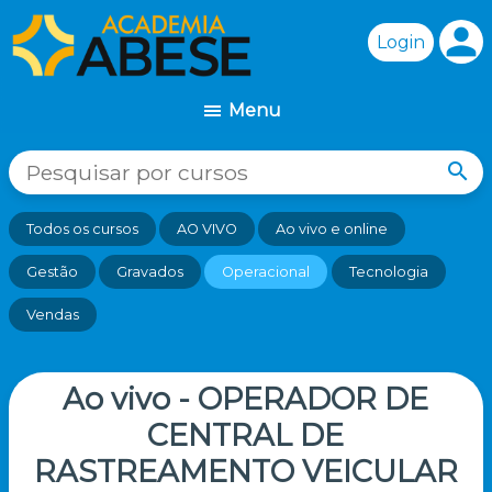
person
search
Todos os cursos
AO VIVO
Ao vivo e online
Gestão
Gravados
Operacional
Tecnologia
Vendas
Ao vivo - OPERADOR DE
CENTRAL DE
RASTREAMENTO VEICULAR