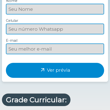
Nome
Celular
E-mail
arrow_outward
Ver prévia
Grade Curricular