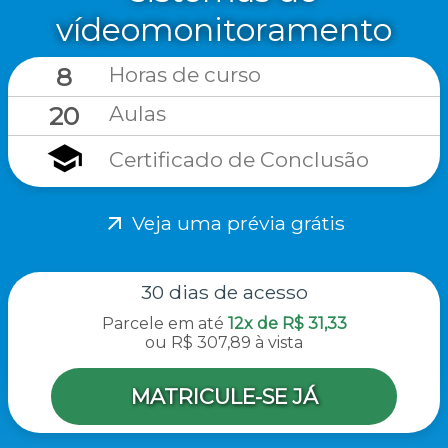
vídeomonitoramento
8
Horas de curso
20
Aulas
school
Certificado de Conclusão
arrow_outward
Veja uma prévia grátis
30 dias de acesso
Parcele em até
12x de R$ 31,33
ou
R$ 307,89 à vista
MATRICULE-SE JÁ